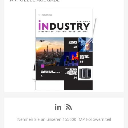
Nehmen Sie an unseren 155000 IMP Followern teil