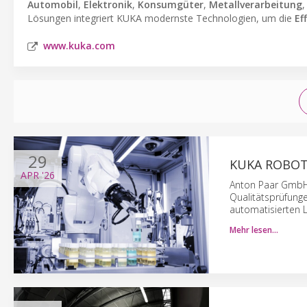
Automobil
,
Elektronik
,
Konsumgüter
,
Metallverarbeitung
Lösungen integriert KUKA modernste Technologien, um die
Ef
www.kuka.com
29
KUKA ROBOT
APR
'26
Anton Paar GmbH 
Qualitätsprüfunge
automatisierten
Mehr lesen…