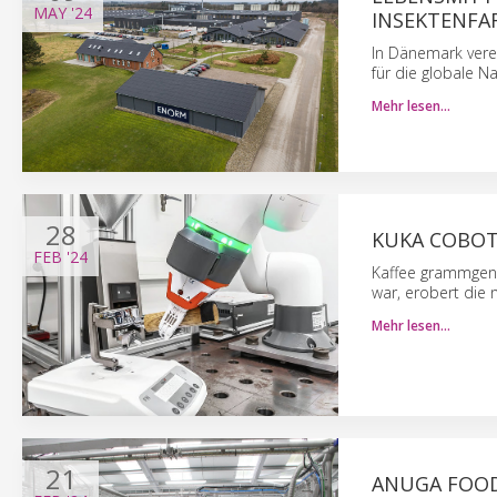
MAY
'24
NSEKTENFAR
In Dänemark vere
für die globale N
Mehr lesen…
28
KUKA COBOT
FEB
'24
Kaffee grammgena
war, erobert die
Mehr lesen…
21
ANUGA FOOD