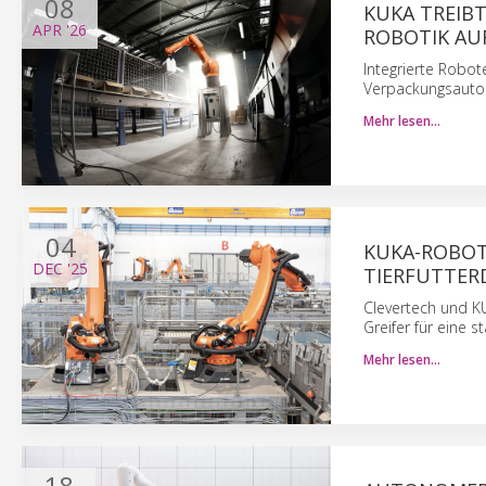
08
KUKA TREIB
APR
'26
ROBOTIK AUF
Integrierte Robot
Verpackungsautom
Mehr lesen…
04
KUKA-ROBOT
DEC
'25
TIERFUTTER
Clevertech und K
Greifer für eine 
Mehr lesen…
18