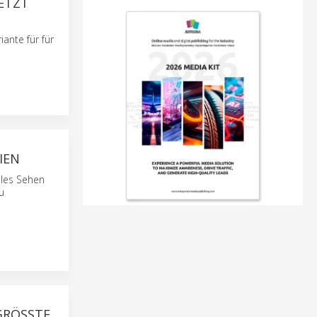
ETZT
ante für für
IEN
lles Sehen
u
ÖSSTE I