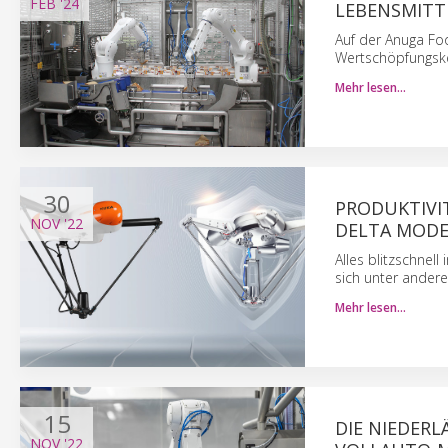
FEB
'24
LEBENSMITT
Auf der Anuga Fo
Wertschöpfungske
Mehr lesen…
30
PRODUKTIVIT
NOV
'22
DELTA MODE
Alles blitzschnel
sich unter ander
Mehr lesen…
15
DIE NIEDERL
NOV
'22