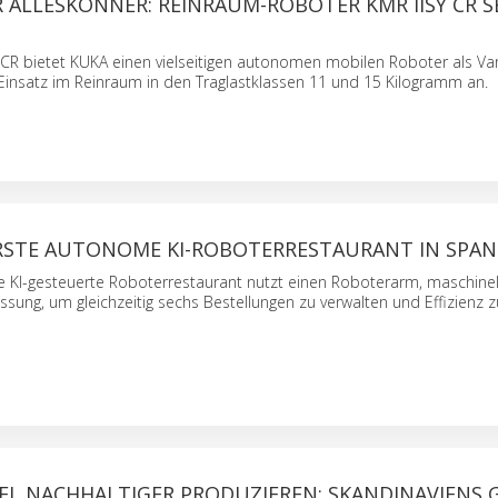
ALLESKÖNNER: REINRAUM-ROBOTER KMR IISY CR S
CR bietet KUKA einen vielseitigen autonomen mobilen Roboter als Vari
 Einsatz im Reinraum in den Traglastklassen 11 und 15 Kilogramm an.
ERSTE AUTONOME KI-ROBOTERRESTAURANT IN SPAN
te KI-gesteuerte Roboterrestaurant nutzt einen Roboterarm, maschine
sung, um gleichzeitig sechs Bestellungen zu verwalten und Effizienz z
L NACHHALTIGER PRODUZIEREN: SKANDINAVIENS GR