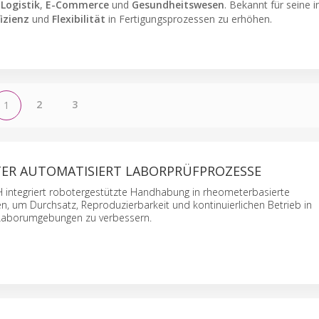
,
Logistik
,
E-Commerce
und
Gesundheitswesen
. Bekannt für seine 
fizienz
und
Flexibilität
in Fertigungsprozessen zu erhöhen.
2
3
1
ER AUTOMATISIERT LABORPRÜFPROZESSE
integriert robotergestützte Handhabung in rheometerbasierte
n, um Durchsatz, Reproduzierbarkeit und kontinuierlichen Betrieb in
 Laborumgebungen zu verbessern.