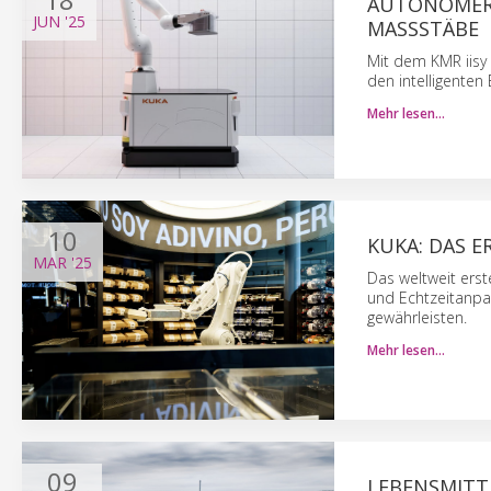
AUTONOMER 
JUN
'25
MASSSTÄBE
Mit dem KMR iisy 
den intelligenten
Mehr lesen…
10
KUKA: DAS 
MAR
'25
Das weltweit ers
und Echtzeitanpas
gewährleisten.
Mehr lesen…
09
LEBENSMITTE