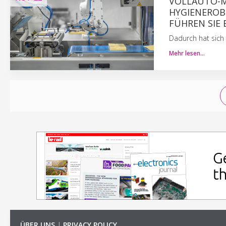
VOLLAUTO-MA
HYGIENEROB
FÜHREN SIE
Dadurch hat sich
Mehr lesen…
ÜBER UNS
|
PRIVACY POLICY