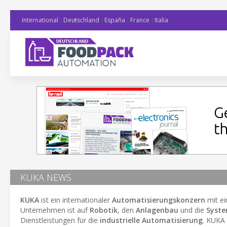
International
Deutschland
España
France
Italia
KUKA NEWS
KUKA
ist ein internationaler
Automatisierungskonzern
mit e
Unternehmen ist auf
Robotik
, den
Anlagenbau
und die
Syste
Dienstleistungen für die
industrielle Automatisierung
. KUKA 