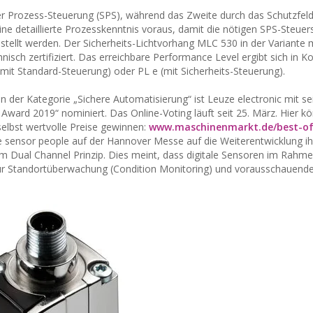
 Prozess-Steuerung (SPS), während das Zweite durch das Schutzfeld
ine detaillierte Prozesskenntnis voraus, damit die nötigen SPS-Steuer
stellt werden. Der Sicherheits-Lichtvorhang MLC 530 in der Variante 
nisch zertifiziert. Das erreichbare Performance Level ergibt sich in 
mit Standard-Steuerung) oder PL e (mit Sicherheits-Steuerung).
der Kategorie „Sichere Automatisierung“ ist Leuze electronic mit s
 Award 2019“ nominiert. Das Online-Voting läuft seit 25. März. Hier k
selbst wertvolle Preise gewinnen:
www.maschinenmarkt.de/best-of
ie sensor people auf der Hannover Messe auf die Weiterentwicklung ih
em Dual Channel Prinzip. Dies meint, dass digitale Sensoren im Rahm
zur Standortüberwachung (Condition Monitoring) und vorausschauend