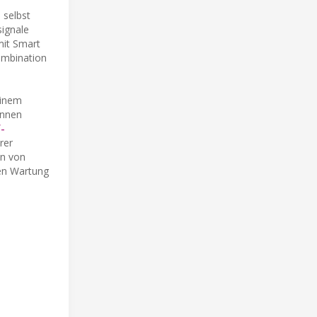
 selbst
signale
mit Smart
Kombination
einem
önnen
-
rer
en von
en Wartung