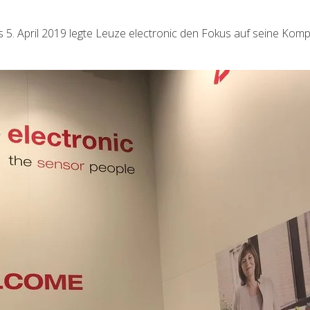
is 5. April 2019 legte Leuze electronic den Fokus auf seine Kom