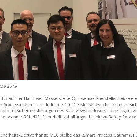
sse 2019
ritts auf der Hannover Messe stellte Optosensorikhersteller Leuze ele
n Arbeitssicherheit und Industrie 4.0. Die Messebesucher konnten si
reite an Sicherheitslösungen des Safety-Systemlösers überzeugen: v
serscanner RSL 400, Sicherheitszuhaltungen bis hin zu Safety Service
 Sicherheits-Lichtvorhänge MLC stellte das „Smart Process Gating“ (SPG