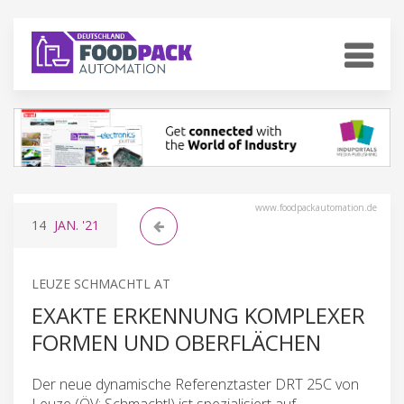
www.foodpackautomation.de
14
JAN.
'21
LEUZE SCHMACHTL AT
EXAKTE ERKENNUNG KOMPLEXER
FORMEN UND OBERFLÄCHEN
Der neue dynamische Referenztaster DRT 25C von
Leuze (ÖV: Schmachtl) ist spezialisiert auf