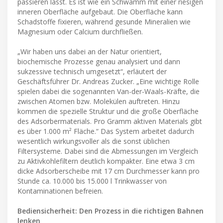
passieren lässt. Es ist wie ein Schwamm mit einer riesigen
inneren Oberfläche aufgebaut. Die Oberfläche kann
Schadstoffe fixieren, während gesunde Mineralien wie
Magnesium oder Calcium durchfließen.
„Wir haben uns dabei an der Natur orientiert,
biochemische Prozesse genau analysiert und dann
sukzessive technisch umgesetzt“, erläutert der
Geschäftsführer Dr. Andreas Zucker. „Eine wichtige Rolle
spielen dabei die sogenannten Van-der-Waals-Kräfte, die
zwischen Atomen bzw. Molekülen auftreten. Hinzu
kommen die spezielle Struktur und die große Oberfläche
des Adsorbermaterials. Pro Gramm aktiven Materials gibt
es über 1.000 m² Fläche.“ Das System arbeitet dadurch
wesentlich wirkungsvoller als die sonst üblichen
Filtersysteme. Dabei sind die Abmessungen im Vergleich
zu Aktivkohlefiltern deutlich kompakter. Eine etwa 3 cm
dicke Adsorberscheibe mit 17 cm Durchmesser kann pro
Stunde ca. 10.000 bis 15.000 l Trinkwasser von
Kontaminationen befreien.
Bediensicherheit: Den Prozess in die richtigen Bahnen
lenken