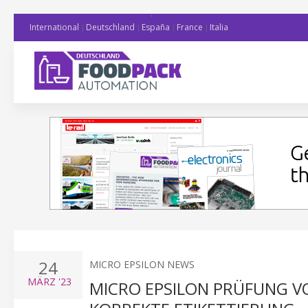
International
Deutschland
España
France
Italia
24
MICRO EPSILON NEWS
MÄRZ
'23
MICRO EPSILON PRÜFUNG 